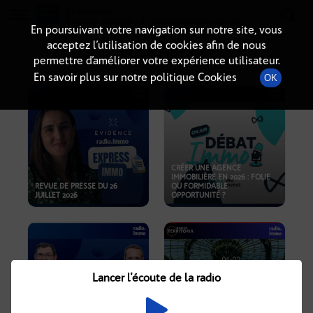
Radio-immo.fr
Premiere webradio d'information immobiliere
En poursuivant votre navigation sur notre site, vous
acceptez l’utilisation de cookies afin de nous
PODCASTS
permettre d’améliorer votre expérience utilisateur.
En savoir plus sur notre politique Cookies
OK
CRÉER UNE AGENCE
IMMOBILIÈRE EN 2026 : FOLIE
REVUE DE PRESSE DU 26
OU FORMIDABLE
JUILLET 2026
OPPORTUNITÉ ?
Lancer l'écoute de la radio
CRISE IMMOBILIÈRE, PRIX EN
BAISSE, NOUVELLES