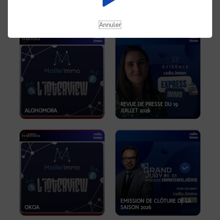
OPPORTUNITÉS… ET SI LE BON
PLAN SE TROUVAIT LÀ OÙ ON
EMISSION SPÉCIALE SIBCA
NE REGARDE PAS ASSEZ ?
2026
Annuler
REVUE DE PRESSE DU 19
ALOHOMORA
JUILLET 2026
EMISSION DE CLÔTURE DE LA
OKOA
SAISON 2026