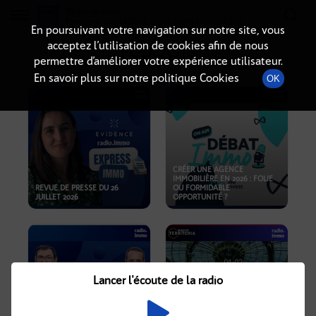
Radio-immo.fr
Premiere webradio d'information immobiliere
En poursuivant votre navigation sur notre site, vous
acceptez l’utilisation de cookies afin de nous
PODCASTS
permettre d’améliorer votre expérience utilisateur.
En savoir plus sur notre politique Cookies
OK
CRÉER UNE AGENCE
IMMOBILIÈRE EN 2026 : FOLIE
REVUE DE PRESSE DU 26
OU FORMIDABLE
JUILLET 2026
OPPORTUNITÉ ?
Lancer l'écoute de la radio
CRISE IMMOBILIÈRE, PRIX EN
BAISSE, NOUVELLES