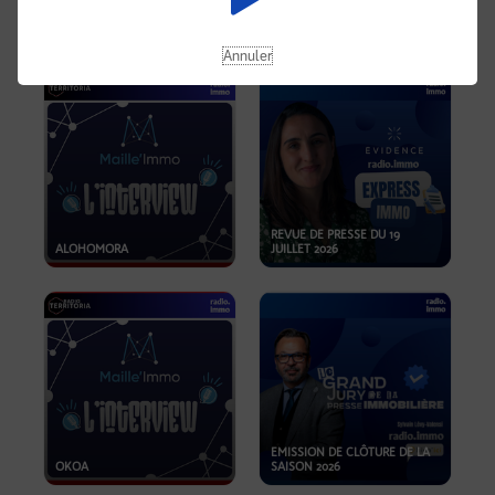
OPPORTUNITÉS… ET SI LE BON
PLAN SE TROUVAIT LÀ OÙ ON
EMISSION SPÉCIALE SIBCA
NE REGARDE PAS ASSEZ ?
2026
Annuler
REVUE DE PRESSE DU 19
ALOHOMORA
JUILLET 2026
EMISSION DE CLÔTURE DE LA
OKOA
SAISON 2026