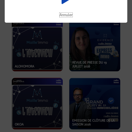
OPPORTUNITÉS… ET SI LE BON
PLAN SE TROUVAIT LÀ OÙ ON
EMISSION SPÉCIALE SIBCA
NE REGARDE PAS ASSEZ ?
2026
Annuler
REVUE DE PRESSE DU 19
ALOHOMORA
JUILLET 2026
EMISSION DE CLÔTURE DE LA
OKOA
SAISON 2026