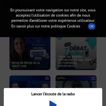
Radio-immo.fr
Premiere webradio d'information immobiliere
En poursuivant votre navigation sur notre site, vous
acceptez l’utilisation de cookies afin de nous
PODCASTS
permettre d’améliorer votre expérience utilisateur.
En savoir plus sur notre politique Cookies
OK
CRÉER UNE AGENCE
IMMOBILIÈRE EN 2026 : FOLIE
REVUE DE PRESSE DU 26
OU FORMIDABLE
JUILLET 2026
OPPORTUNITÉ ?
Lancer l'écoute de la radio
CRISE IMMOBILIÈRE, PRIX EN
BAISSE, NOUVELLES