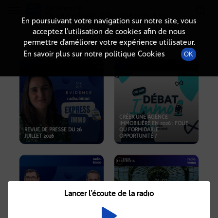
Radio-immo.fr
Premiere webradio d'information immobiliere
En poursuivant votre navigation sur notre site, vous
acceptez l’utilisation de cookies afin de nous
PODCASTS
permettre d’améliorer votre expérience utilisateur.
En savoir plus sur notre politique Cookies
OK
CRÉER UNE AGENCE
IMMOBILIÈRE EN 2026 : FOLIE
REVUE DE PRESSE DU 26
OU FORMIDABLE
JUILLET 2026
OPPORTUNITÉ ?
Lancer l'écoute de la radio
CRISE IMMOBILIÈRE, PRIX EN
BAISSE, NOUVELLES