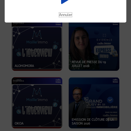
OPPORTUNITÉS… ET SI LE BON
PLAN SE TROUVAIT LÀ OÙ ON
EMISSION SPÉCIALE SIBCA
NE REGARDE PAS ASSEZ ?
2026
Annuler
REVUE DE PRESSE DU 19
ALOHOMORA
JUILLET 2026
EMISSION DE CLÔTURE DE LA
OKOA
SAISON 2026