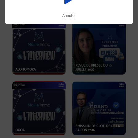
OPPORTUNITÉS… ET SI LE BON
PLAN SE TROUVAIT LÀ OÙ ON
EMISSION SPÉCIALE SIBCA
NE REGARDE PAS ASSEZ ?
2026
Annuler
REVUE DE PRESSE DU 19
ALOHOMORA
JUILLET 2026
EMISSION DE CLÔTURE DE LA
OKOA
SAISON 2026