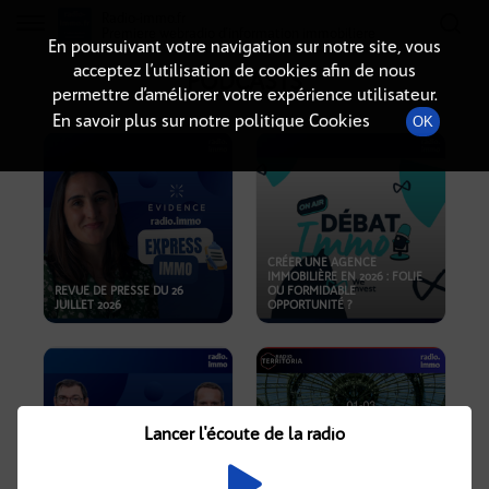
Radio-immo.fr
Premiere webradio d'information immobiliere
En poursuivant votre navigation sur notre site, vous
acceptez l’utilisation de cookies afin de nous
PODCASTS
permettre d’améliorer votre expérience utilisateur.
En savoir plus sur notre politique Cookies
OK
CRÉER UNE AGENCE
IMMOBILIÈRE EN 2026 : FOLIE
REVUE DE PRESSE DU 26
OU FORMIDABLE
JUILLET 2026
OPPORTUNITÉ ?
Lancer l'écoute de la radio
CRISE IMMOBILIÈRE, PRIX EN
BAISSE, NOUVELLES