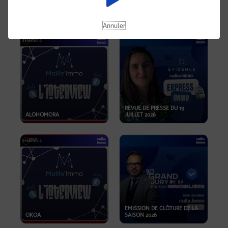
OPPORTUNITÉS… ET SI LE BON
PLAN SE TROUVAIT LÀ OÙ ON
EMISSION SPÉCIALE SIBCA
NE REGARDE PAS ASSEZ ?
2026
Annuler
REVUE DE PRESSE DU 19
ALOHOMORA
JUILLET 2026
EMISSION DE CLÔTURE DE LA
OKOA
SAISON 2026