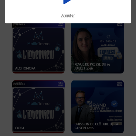
OPPORTUNITÉS… ET SI LE BON
PLAN SE TROUVAIT LÀ OÙ ON
EMISSION SPÉCIALE SIBCA
NE REGARDE PAS ASSEZ ?
2026
Annuler
REVUE DE PRESSE DU 19
ALOHOMORA
JUILLET 2026
EMISSION DE CLÔTURE DE LA
OKOA
SAISON 2026