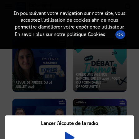
Radio-immo.fr
Premiere webradio d'information immobiliere
En poursuivant votre navigation sur notre site, vous
acceptez l’utilisation de cookies afin de nous
PODCASTS
permettre d’améliorer votre expérience utilisateur.
En savoir plus sur notre politique Cookies
OK
CRÉER UNE AGENCE
IMMOBILIÈRE EN 2026 : FOLIE
REVUE DE PRESSE DU 26
OU FORMIDABLE
JUILLET 2026
OPPORTUNITÉ ?
Lancer l'écoute de la radio
CRISE IMMOBILIÈRE, PRIX EN
BAISSE, NOUVELLES