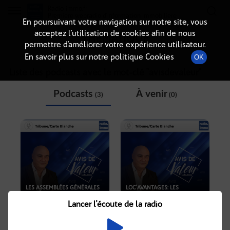
Radio-immo.fr
Premiere webradio d'information immobiliere
En poursuivant votre navigation sur notre site, vous
acceptez l’utilisation de cookies afin de nous
THÉMATIQUE
permettre d’améliorer votre expérience utilisateur.
En savoir plus sur notre politique Cookies
OK
Liste des podcasts avec le mot-clé "
avisdevaleur
"
Podcasts
À venir
(3)
(0)
LES ASSEMBLÉES GÉNÉRALES
LOC’AVANTAGES: LES
NUMÉRIQUES RESTERONT-
BAILLEURS SERONT-ILS
ELLES UN PHANTASME ?
SOLIDAIRES ?
Lancer l'écoute de la radio