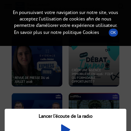
Radio-immo.fr
Premiere webradio d'information immobiliere
En poursuivant votre navigation sur notre site, vous
acceptez l’utilisation de cookies afin de nous
PODCASTS
permettre d’améliorer votre expérience utilisateur.
En savoir plus sur notre politique Cookies
OK
CRÉER UNE AGENCE
IMMOBILIÈRE EN 2026 : FOLIE
REVUE DE PRESSE DU 26
OU FORMIDABLE
JUILLET 2026
OPPORTUNITÉ ?
Lancer l'écoute de la radio
CRISE IMMOBILIÈRE, PRIX EN
BAISSE, NOUVELLES