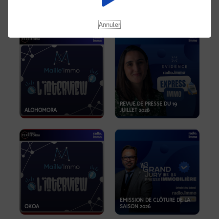
OPPORTUNITÉS… ET SI LE BON
PLAN SE TROUVAIT LÀ OÙ ON
EMISSION SPÉCIALE SIBCA
NE REGARDE PAS ASSEZ ?
2026
Annuler
REVUE DE PRESSE DU 19
ALOHOMORA
JUILLET 2026
EMISSION DE CLÔTURE DE LA
OKOA
SAISON 2026