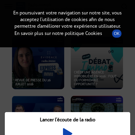
Radio-immo.fr
Premiere webradio d'information immobiliere
En poursuivant votre navigation sur notre site, vous
acceptez l’utilisation de cookies afin de nous
PODCASTS
permettre d’améliorer votre expérience utilisateur.
En savoir plus sur notre politique Cookies
OK
CRÉER UNE AGENCE
IMMOBILIÈRE EN 2026 : FOLIE
REVUE DE PRESSE DU 26
OU FORMIDABLE
JUILLET 2026
OPPORTUNITÉ ?
Lancer l'écoute de la radio
CRISE IMMOBILIÈRE, PRIX EN
BAISSE, NOUVELLES