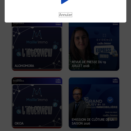
OPPORTUNITÉS… ET SI LE BON
PLAN SE TROUVAIT LÀ OÙ ON
EMISSION SPÉCIALE SIBCA
NE REGARDE PAS ASSEZ ?
2026
Annuler
REVUE DE PRESSE DU 19
ALOHOMORA
JUILLET 2026
EMISSION DE CLÔTURE DE LA
OKOA
SAISON 2026