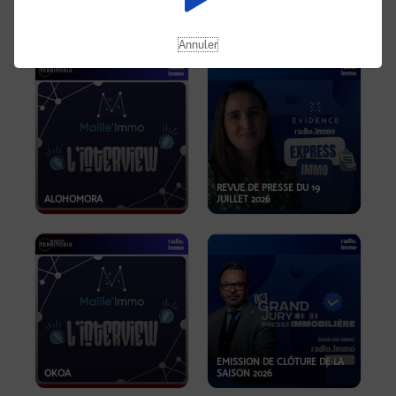
OPPORTUNITÉS… ET SI LE BON
PLAN SE TROUVAIT LÀ OÙ ON
EMISSION SPÉCIALE SIBCA
NE REGARDE PAS ASSEZ ?
2026
Annuler
REVUE DE PRESSE DU 19
ALOHOMORA
JUILLET 2026
EMISSION DE CLÔTURE DE LA
OKOA
SAISON 2026