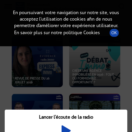
Radio-immo.fr
Premiere webradio d'information immobiliere
En poursuivant votre navigation sur notre site, vous
acceptez l’utilisation de cookies afin de nous
PODCASTS
permettre d’améliorer votre expérience utilisateur.
En savoir plus sur notre politique Cookies
OK
CRÉER UNE AGENCE
IMMOBILIÈRE EN 2026 : FOLIE
REVUE DE PRESSE DU 26
OU FORMIDABLE
JUILLET 2026
OPPORTUNITÉ ?
Lancer l'écoute de la radio
CRISE IMMOBILIÈRE, PRIX EN
BAISSE, NOUVELLES