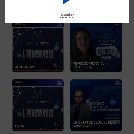
OPPORTUNITÉS… ET SI LE BON
PLAN SE TROUVAIT LÀ OÙ ON
EMISSION SPÉCIALE SIBCA
NE REGARDE PAS ASSEZ ?
2026
Annuler
REVUE DE PRESSE DU 19
ALOHOMORA
JUILLET 2026
EMISSION DE CLÔTURE DE LA
OKOA
SAISON 2026