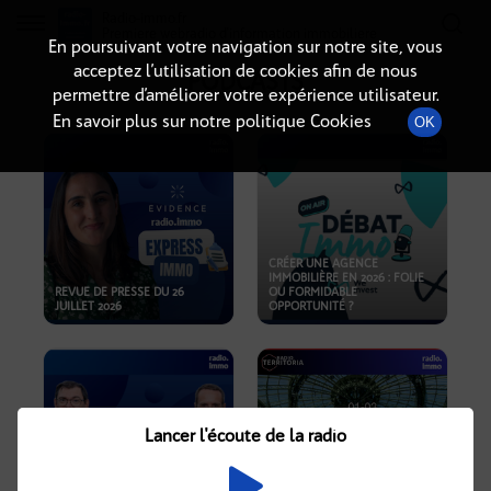
Radio-immo.fr
Premiere webradio d'information immobiliere
En poursuivant votre navigation sur notre site, vous
acceptez l’utilisation de cookies afin de nous
PODCASTS
permettre d’améliorer votre expérience utilisateur.
En savoir plus sur notre politique Cookies
OK
CRÉER UNE AGENCE
IMMOBILIÈRE EN 2026 : FOLIE
REVUE DE PRESSE DU 26
OU FORMIDABLE
JUILLET 2026
OPPORTUNITÉ ?
Lancer l'écoute de la radio
CRISE IMMOBILIÈRE, PRIX EN
BAISSE, NOUVELLES