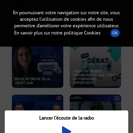
Radio-immo.fr
Premiere webradio d'information immobiliere
En poursuivant votre navigation sur notre site, vous
acceptez l’utilisation de cookies afin de nous
PODCASTS
permettre d’améliorer votre expérience utilisateur.
En savoir plus sur notre politique Cookies
OK
CRÉER UNE AGENCE
IMMOBILIÈRE EN 2026 : FOLIE
REVUE DE PRESSE DU 26
OU FORMIDABLE
JUILLET 2026
OPPORTUNITÉ ?
Lancer l'écoute de la radio
CRISE IMMOBILIÈRE, PRIX EN
BAISSE, NOUVELLES