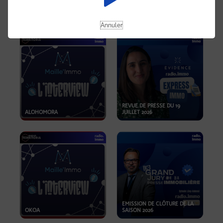
OPPORTUNITÉS… ET SI LE BON
PLAN SE TROUVAIT LÀ OÙ ON
EMISSION SPÉCIALE SIBCA
NE REGARDE PAS ASSEZ ?
2026
Annuler
REVUE DE PRESSE DU 19
ALOHOMORA
JUILLET 2026
EMISSION DE CLÔTURE DE LA
OKOA
SAISON 2026