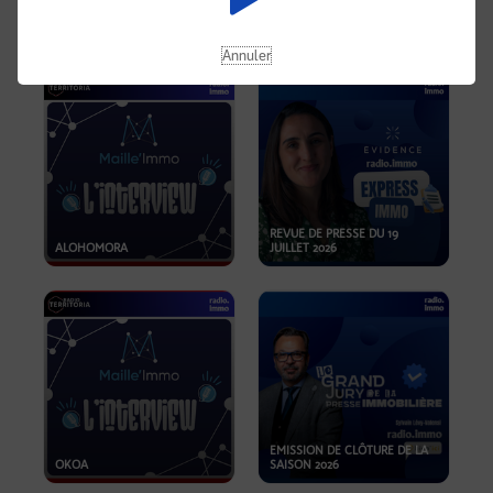
OPPORTUNITÉS… ET SI LE BON
PLAN SE TROUVAIT LÀ OÙ ON
EMISSION SPÉCIALE SIBCA
NE REGARDE PAS ASSEZ ?
2026
Annuler
REVUE DE PRESSE DU 19
ALOHOMORA
JUILLET 2026
EMISSION DE CLÔTURE DE LA
OKOA
SAISON 2026