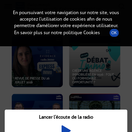
Radio-immo.fr
Premiere webradio d'information immobiliere
En poursuivant votre navigation sur notre site, vous
acceptez l’utilisation de cookies afin de nous
PODCASTS
permettre d’améliorer votre expérience utilisateur.
En savoir plus sur notre politique Cookies
OK
CRÉER UNE AGENCE
IMMOBILIÈRE EN 2026 : FOLIE
REVUE DE PRESSE DU 26
OU FORMIDABLE
JUILLET 2026
OPPORTUNITÉ ?
Lancer l'écoute de la radio
CRISE IMMOBILIÈRE, PRIX EN
BAISSE, NOUVELLES