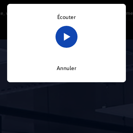
e, vous acceptez l’utilisation de cookies afin de nous perme
Écouter
Le direct
Thématiques
La radio
Le mag
En savoir plus sur notre politique Cookies
OK
Annuler