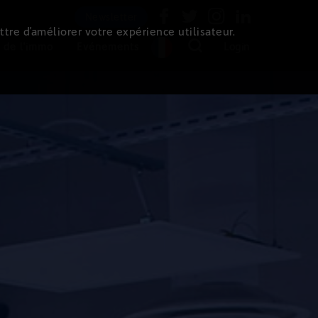
Newsletter
ttre d’améliorer votre expérience utilisateur.
 de l'immo
Evénements
Login