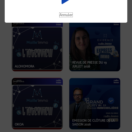
OPPORTUNITÉS… ET SI LE BON
PLAN SE TROUVAIT LÀ OÙ ON
EMISSION SPÉCIALE SIBCA
NE REGARDE PAS ASSEZ ?
2026
Annuler
REVUE DE PRESSE DU 19
ALOHOMORA
JUILLET 2026
EMISSION DE CLÔTURE DE LA
OKOA
SAISON 2026