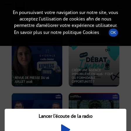
Radio-immo.fr
Premiere webradio d'information immobiliere
En poursuivant votre navigation sur notre site, vous
acceptez l’utilisation de cookies afin de nous
PODCASTS
permettre d’améliorer votre expérience utilisateur.
En savoir plus sur notre politique Cookies
OK
CRÉER UNE AGENCE
IMMOBILIÈRE EN 2026 : FOLIE
REVUE DE PRESSE DU 26
OU FORMIDABLE
JUILLET 2026
OPPORTUNITÉ ?
Lancer l'écoute de la radio
CRISE IMMOBILIÈRE, PRIX EN
BAISSE, NOUVELLES