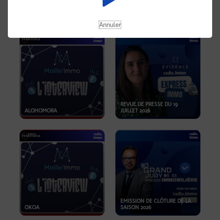
OPPORTUNITÉS… ET SI LE BON
PLAN SE TROUVAIT LÀ OÙ ON
EMISSION SPÉCIALE SIBCA
NE REGARDE PAS ASSEZ ?
2026
Annuler
REVUE DE PRESSE DU 19
ALOHOMORA
JUILLET 2026
EMISSION DE CLÔTURE DE LA
OKOA
SAISON 2026