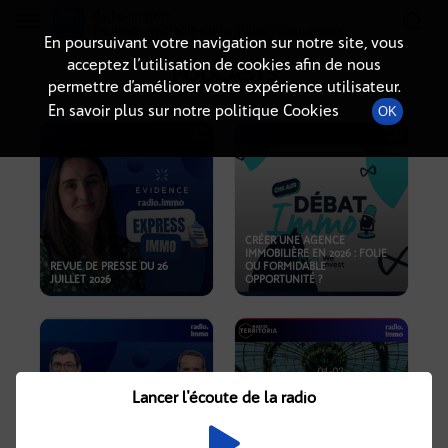
Radio-immo.fr
Premiere webradio d'information immobiliere
En poursuivant votre navigation sur notre site, vous
acceptez l’utilisation de cookies afin de nous
PODCASTS
permettre d’améliorer votre expérience utilisateur.
En savoir plus sur notre politique Cookies
OK
CRÉER UNE AGENCE
IMMOBILIÈRE EN 2026 : FOLIE
REVUE DE PRESSE DU 26
OU FORMIDABLE
JUILLET 2026
OPPORTUNITÉ ?
Lancer l'écoute de la radio
CRISE IMMOBILIÈRE, PRIX EN
BAISSE, NOUVELLES