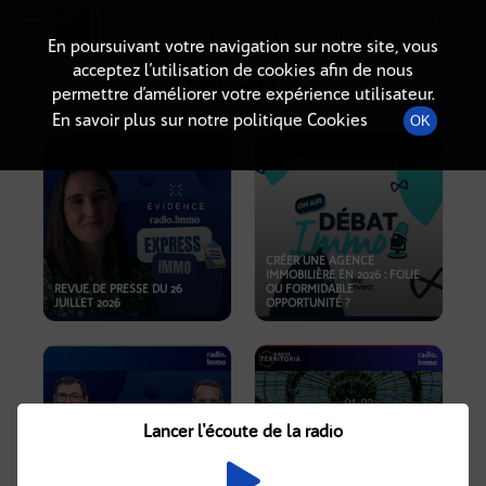
Radio-immo.fr
Premiere webradio d'information immobiliere
En poursuivant votre navigation sur notre site, vous
acceptez l’utilisation de cookies afin de nous
PODCASTS
permettre d’améliorer votre expérience utilisateur.
En savoir plus sur notre politique Cookies
OK
CRÉER UNE AGENCE
IMMOBILIÈRE EN 2026 : FOLIE
REVUE DE PRESSE DU 26
OU FORMIDABLE
JUILLET 2026
OPPORTUNITÉ ?
Lancer l'écoute de la radio
CRISE IMMOBILIÈRE, PRIX EN
BAISSE, NOUVELLES