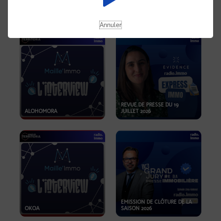
OPPORTUNITÉS… ET SI LE BON
PLAN SE TROUVAIT LÀ OÙ ON
EMISSION SPÉCIALE SIBCA
NE REGARDE PAS ASSEZ ?
2026
Annuler
REVUE DE PRESSE DU 19
ALOHOMORA
JUILLET 2026
EMISSION DE CLÔTURE DE LA
OKOA
SAISON 2026