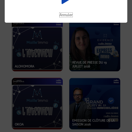
OPPORTUNITÉS… ET SI LE BON
PLAN SE TROUVAIT LÀ OÙ ON
EMISSION SPÉCIALE SIBCA
NE REGARDE PAS ASSEZ ?
2026
Annuler
REVUE DE PRESSE DU 19
ALOHOMORA
JUILLET 2026
EMISSION DE CLÔTURE DE LA
OKOA
SAISON 2026