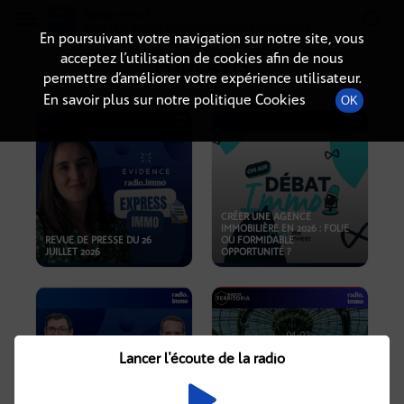
Radio-immo.fr
Premiere webradio d'information immobiliere
En poursuivant votre navigation sur notre site, vous
acceptez l’utilisation de cookies afin de nous
PODCASTS
permettre d’améliorer votre expérience utilisateur.
En savoir plus sur notre politique Cookies
OK
CRÉER UNE AGENCE
IMMOBILIÈRE EN 2026 : FOLIE
REVUE DE PRESSE DU 26
OU FORMIDABLE
JUILLET 2026
OPPORTUNITÉ ?
Lancer l'écoute de la radio
CRISE IMMOBILIÈRE, PRIX EN
BAISSE, NOUVELLES