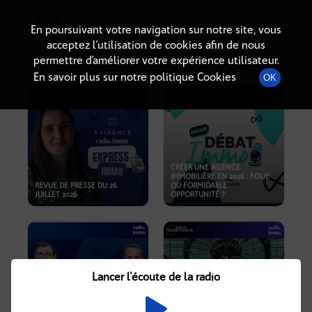
Radio-immo.fr
Premiere webradio d'information immobiliere
En poursuivant votre navigation sur notre site, vous
acceptez l’utilisation de cookies afin de nous
PODCASTS
permettre d’améliorer votre expérience utilisateur.
En savoir plus sur notre politique Cookies
OK
CRÉER UNE AGENCE
IMMOBILIÈRE EN 2026 : FOLIE
REVUE DE PRESSE DU 26
OU FORMIDABLE
JUILLET 2026
OPPORTUNITÉ ?
Lancer l'écoute de la radio
CRISE IMMOBILIÈRE, PRIX EN
BAISSE, NOUVELLES