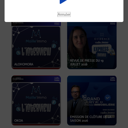
OPPORTUNITÉS… ET SI LE BON
PLAN SE TROUVAIT LÀ OÙ ON
EMISSION SPÉCIALE SIBCA
NE REGARDE PAS ASSEZ ?
2026
Annuler
REVUE DE PRESSE DU 19
ALOHOMORA
JUILLET 2026
EMISSION DE CLÔTURE DE LA
OKOA
SAISON 2026