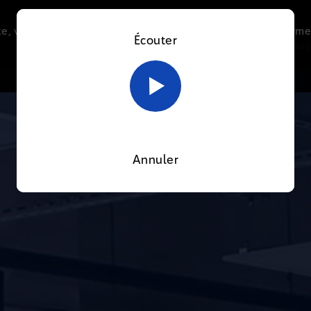
e, vous acceptez l’utilisation de cookies afin de nous perme
Écouter
Le direct
Thématiques
La radio
Le mag
En savoir plus sur notre politique Cookies
OK
Annuler