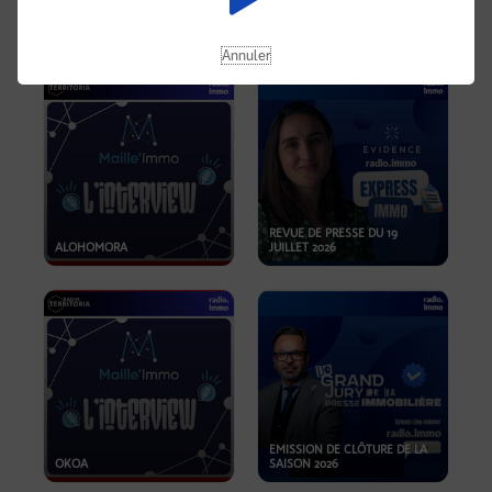
OPPORTUNITÉS… ET SI LE BON
PLAN SE TROUVAIT LÀ OÙ ON
EMISSION SPÉCIALE SIBCA
NE REGARDE PAS ASSEZ ?
2026
Annuler
REVUE DE PRESSE DU 19
ALOHOMORA
JUILLET 2026
EMISSION DE CLÔTURE DE LA
OKOA
SAISON 2026