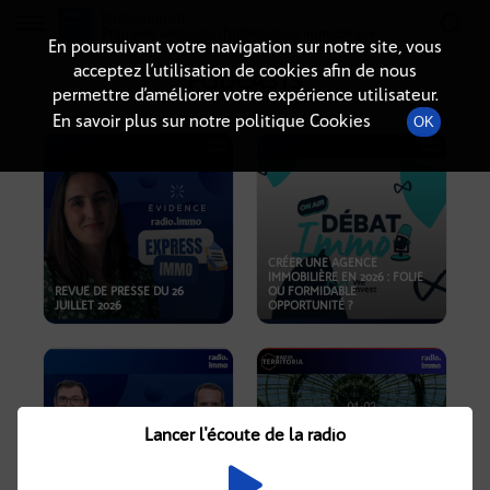
Radio-immo.fr
Premiere webradio d'information immobiliere
En poursuivant votre navigation sur notre site, vous
acceptez l’utilisation de cookies afin de nous
PODCASTS
permettre d’améliorer votre expérience utilisateur.
En savoir plus sur notre politique Cookies
OK
CRÉER UNE AGENCE
IMMOBILIÈRE EN 2026 : FOLIE
REVUE DE PRESSE DU 26
OU FORMIDABLE
JUILLET 2026
OPPORTUNITÉ ?
Lancer l'écoute de la radio
CRISE IMMOBILIÈRE, PRIX EN
BAISSE, NOUVELLES