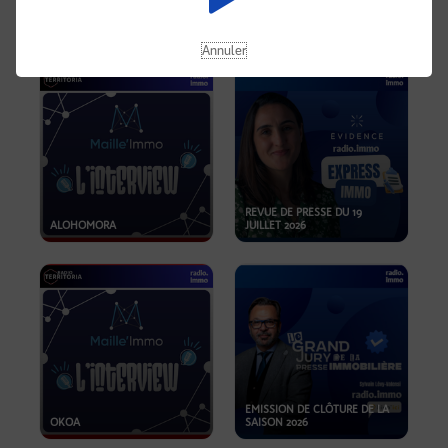
OPPORTUNITÉS… ET SI LE BON
PLAN SE TROUVAIT LÀ OÙ ON
EMISSION SPÉCIALE SIBCA
NE REGARDE PAS ASSEZ ?
2026
Annuler
REVUE DE PRESSE DU 19
ALOHOMORA
JUILLET 2026
EMISSION DE CLÔTURE DE LA
OKOA
SAISON 2026