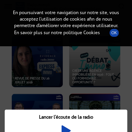
Radio-immo.fr
Premiere webradio d'information immobiliere
En poursuivant votre navigation sur notre site, vous
acceptez l’utilisation de cookies afin de nous
PODCASTS
permettre d’améliorer votre expérience utilisateur.
En savoir plus sur notre politique Cookies
OK
CRÉER UNE AGENCE
IMMOBILIÈRE EN 2026 : FOLIE
REVUE DE PRESSE DU 26
OU FORMIDABLE
JUILLET 2026
OPPORTUNITÉ ?
Lancer l'écoute de la radio
CRISE IMMOBILIÈRE, PRIX EN
BAISSE, NOUVELLES