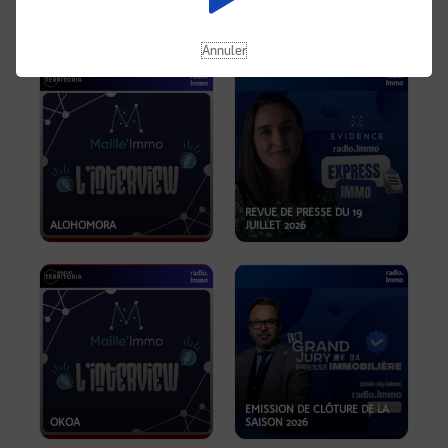
OPPORTUNITÉS… ET SI LE BON
PLAN SE TROUVAIT LÀ OÙ ON
EMISSION SPÉCIALE SIBCA
NE REGARDE PAS ASSEZ ?
2026
Annuler
REVUE DE PRESSE DU 19
ALOHOMORA
JUILLET 2026
EMISSION DE CLÔTURE DE LA
OKOA
SAISON 2026