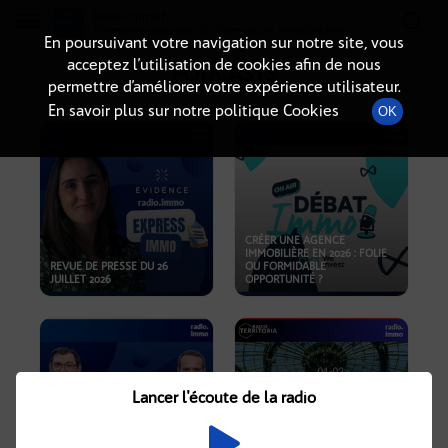
Radio-immo.fr
Premiere webradio d'information immobiliere
En poursuivant votre navigation sur notre site, vous
acceptez l’utilisation de cookies afin de nous
PODCASTS
permettre d’améliorer votre expérience utilisateur.
En savoir plus sur notre politique Cookies
OK
CRÉER UNE AGENCE
IMMOBILIÈRE EN 2026 : FOLIE
REVUE DE PRESSE DU 26
OU FORMIDABLE
JUILLET 2026
OPPORTUNITÉ ?
Lancer l'écoute de la radio
CRISE IMMOBILIÈRE, PRIX EN
BAISSE, NOUVELLES