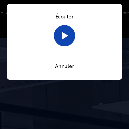
e, vous acceptez l’utilisation de cookies afin de nous perme
Écouter
Le direct
Thématiques
La radio
Le mag
En savoir plus sur notre politique Cookies
OK
Annuler