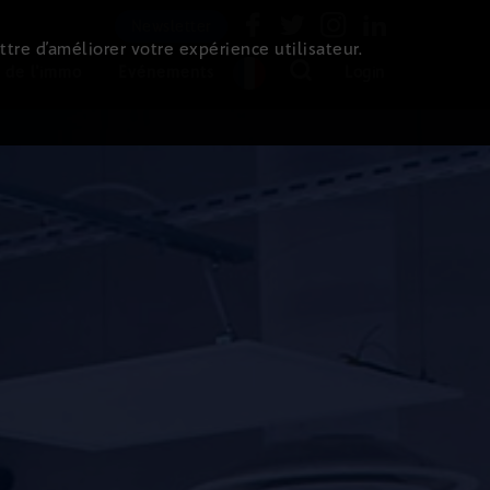
Newsletter
ttre d’améliorer votre expérience utilisateur.
 de l'immo
Evénements
Login