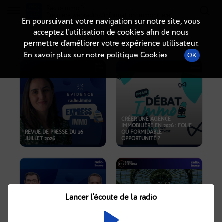
Radio-immo.fr
Premiere webradio d'information immobiliere
En poursuivant votre navigation sur notre site, vous
acceptez l’utilisation de cookies afin de nous
PODCASTS
permettre d’améliorer votre expérience utilisateur.
En savoir plus sur notre politique Cookies
OK
CRÉER UNE AGENCE
IMMOBILIÈRE EN 2026 : FOLIE
REVUE DE PRESSE DU 26
OU FORMIDABLE
JUILLET 2026
OPPORTUNITÉ ?
Lancer l'écoute de la radio
CRISE IMMOBILIÈRE, PRIX EN
BAISSE, NOUVELLES