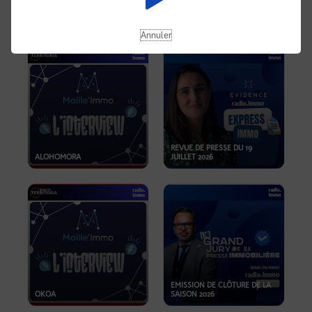
OPPORTUNITÉS… ET SI LE BON
PLAN SE TROUVAIT LÀ OÙ ON
EMISSION SPÉCIALE SIBCA
NE REGARDE PAS ASSEZ ?
2026
Annuler
REVUE DE PRESSE DU 19
ALOHOMORA
JUILLET 2026
EMISSION DE CLÔTURE DE LA
OKOA
SAISON 2026