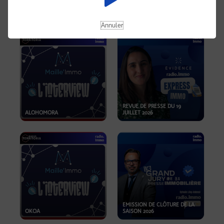
OPPORTUNITÉS… ET SI LE BON
PLAN SE TROUVAIT LÀ OÙ ON
EMISSION SPÉCIALE SIBCA
NE REGARDE PAS ASSEZ ?
2026
Annuler
REVUE DE PRESSE DU 19
ALOHOMORA
JUILLET 2026
EMISSION DE CLÔTURE DE LA
OKOA
SAISON 2026