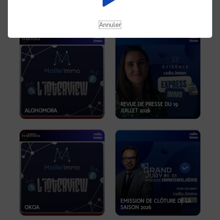
OPPORTUNITÉS… ET SI LE BON
PLAN SE TROUVAIT LÀ OÙ ON
EMISSION SPÉCIALE SIBCA
NE REGARDE PAS ASSEZ ?
2026
Annuler
REVUE DE PRESSE DU 19
ALOHOMORA
JUILLET 2026
EMISSION DE CLÔTURE DE LA
OKOA
SAISON 2026