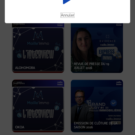
OPPORTUNITÉS… ET SI LE BON
PLAN SE TROUVAIT LÀ OÙ ON
EMISSION SPÉCIALE SIBCA
NE REGARDE PAS ASSEZ ?
2026
Annuler
REVUE DE PRESSE DU 19
ALOHOMORA
JUILLET 2026
EMISSION DE CLÔTURE DE LA
OKOA
SAISON 2026