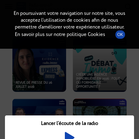
Radio-immo.fr
Premiere webradio d'information immobiliere
En poursuivant votre navigation sur notre site, vous
acceptez l’utilisation de cookies afin de nous
PODCASTS
permettre d’améliorer votre expérience utilisateur.
En savoir plus sur notre politique Cookies
OK
CRÉER UNE AGENCE
IMMOBILIÈRE EN 2026 : FOLIE
REVUE DE PRESSE DU 26
OU FORMIDABLE
JUILLET 2026
OPPORTUNITÉ ?
Lancer l'écoute de la radio
CRISE IMMOBILIÈRE, PRIX EN
BAISSE, NOUVELLES