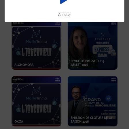
OPPORTUNITÉS… ET SI LE BON
PLAN SE TROUVAIT LÀ OÙ ON
EMISSION SPÉCIALE SIBCA
NE REGARDE PAS ASSEZ ?
2026
Annuler
REVUE DE PRESSE DU 19
ALOHOMORA
JUILLET 2026
EMISSION DE CLÔTURE DE LA
OKOA
SAISON 2026