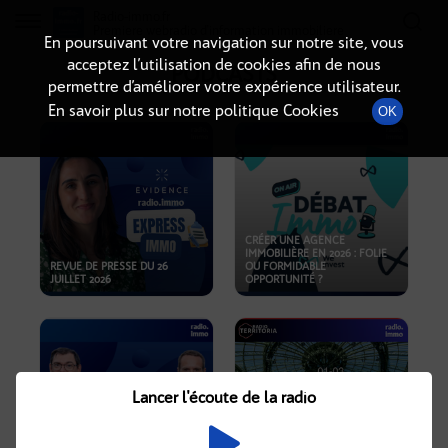
Radio-immo.fr
Premiere webradio d'information immobiliere
En poursuivant votre navigation sur notre site, vous
acceptez l’utilisation de cookies afin de nous
PODCASTS
permettre d’améliorer votre expérience utilisateur.
En savoir plus sur notre politique Cookies
OK
CRÉER UNE AGENCE
IMMOBILIÈRE EN 2026 : FOLIE
REVUE DE PRESSE DU 26
OU FORMIDABLE
JUILLET 2026
OPPORTUNITÉ ?
Lancer l'écoute de la radio
CRISE IMMOBILIÈRE, PRIX EN
BAISSE, NOUVELLES