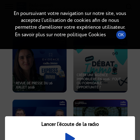
Radio-immo.fr
Premiere webradio d'information immobiliere
En poursuivant votre navigation sur notre site, vous
acceptez l’utilisation de cookies afin de nous
PODCASTS
permettre d’améliorer votre expérience utilisateur.
En savoir plus sur notre politique Cookies
OK
CRÉER UNE AGENCE
IMMOBILIÈRE EN 2026 : FOLIE
REVUE DE PRESSE DU 26
OU FORMIDABLE
JUILLET 2026
OPPORTUNITÉ ?
Lancer l'écoute de la radio
CRISE IMMOBILIÈRE, PRIX EN
BAISSE, NOUVELLES