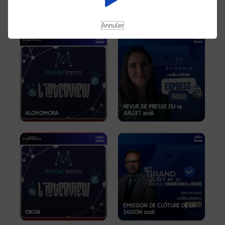
OPPORTUNITÉS… ET SI LE BON
PLAN SE TROUVAIT LÀ OÙ ON
EMISSION SPÉCIALE SIBCA
NE REGARDE PAS ASSEZ ?
2026
Annuler
REVUE DE PRESSE DU 19
ALOHOMORA
JUILLET 2026
EMISSION DE CLÔTURE DE LA
OKOA
SAISON 2026