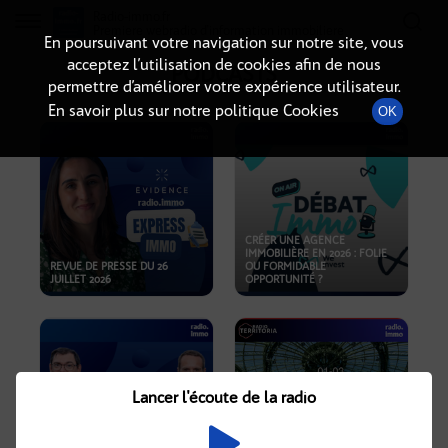
Radio-immo.fr
Premiere webradio d'information immobiliere
En poursuivant votre navigation sur notre site, vous
acceptez l’utilisation de cookies afin de nous
PODCASTS
permettre d’améliorer votre expérience utilisateur.
En savoir plus sur notre politique Cookies
OK
CRÉER UNE AGENCE
IMMOBILIÈRE EN 2026 : FOLIE
REVUE DE PRESSE DU 26
OU FORMIDABLE
JUILLET 2026
OPPORTUNITÉ ?
Lancer l'écoute de la radio
CRISE IMMOBILIÈRE, PRIX EN
BAISSE, NOUVELLES