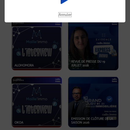
OPPORTUNITÉS… ET SI LE BON
PLAN SE TROUVAIT LÀ OÙ ON
EMISSION SPÉCIALE SIBCA
NE REGARDE PAS ASSEZ ?
2026
Annuler
REVUE DE PRESSE DU 19
ALOHOMORA
JUILLET 2026
EMISSION DE CLÔTURE DE LA
OKOA
SAISON 2026