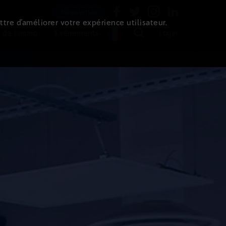
Newsletter
ttre d’améliorer votre expérience utilisateur.
 de l'immo
Evénements
Login