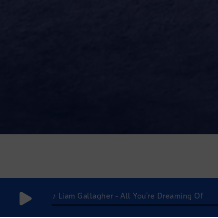
♪ Liam Gallagher - All You're Dreaming Of