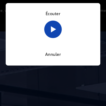
e, vous acceptez l’utilisation de cookies afin de nous perme
Écouter
Le direct
Thématiques
La radio
Le mag
En savoir plus sur notre politique Cookies
OK
Annuler