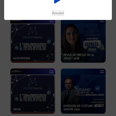
OPPORTUNITÉS… ET SI LE BON
PLAN SE TROUVAIT LÀ OÙ ON
EMISSION SPÉCIALE SIBCA
NE REGARDE PAS ASSEZ ?
2026
Annuler
REVUE DE PRESSE DU 19
ALOHOMORA
JUILLET 2026
EMISSION DE CLÔTURE DE LA
OKOA
SAISON 2026