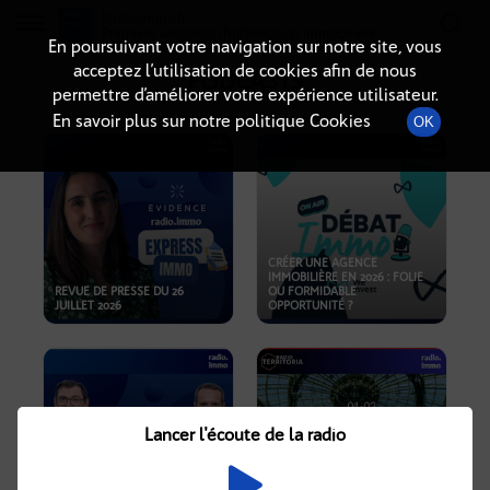
Radio-immo.fr
Premiere webradio d'information immobiliere
En poursuivant votre navigation sur notre site, vous
acceptez l’utilisation de cookies afin de nous
PODCASTS
permettre d’améliorer votre expérience utilisateur.
En savoir plus sur notre politique Cookies
OK
CRÉER UNE AGENCE
IMMOBILIÈRE EN 2026 : FOLIE
REVUE DE PRESSE DU 26
OU FORMIDABLE
JUILLET 2026
OPPORTUNITÉ ?
Lancer l'écoute de la radio
CRISE IMMOBILIÈRE, PRIX EN
BAISSE, NOUVELLES