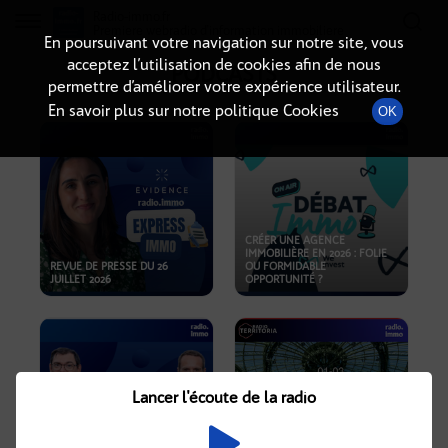
Radio-immo.fr
Premiere webradio d'information immobiliere
En poursuivant votre navigation sur notre site, vous
acceptez l’utilisation de cookies afin de nous
PODCASTS
permettre d’améliorer votre expérience utilisateur.
En savoir plus sur notre politique Cookies
OK
CRÉER UNE AGENCE
IMMOBILIÈRE EN 2026 : FOLIE
REVUE DE PRESSE DU 26
OU FORMIDABLE
JUILLET 2026
OPPORTUNITÉ ?
Lancer l'écoute de la radio
CRISE IMMOBILIÈRE, PRIX EN
BAISSE, NOUVELLES