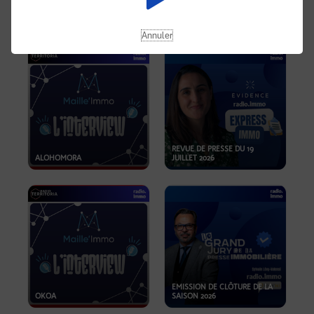
OPPORTUNITÉS… ET SI LE BON
PLAN SE TROUVAIT LÀ OÙ ON
EMISSION SPÉCIALE SIBCA
NE REGARDE PAS ASSEZ ?
2026
Annuler
REVUE DE PRESSE DU 19
ALOHOMORA
JUILLET 2026
EMISSION DE CLÔTURE DE LA
OKOA
SAISON 2026