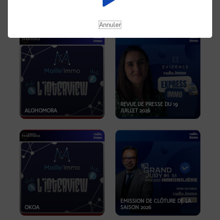
OPPORTUNITÉS… ET SI LE BON
PLAN SE TROUVAIT LÀ OÙ ON
EMISSION SPÉCIALE SIBCA
NE REGARDE PAS ASSEZ ?
2026
Annuler
REVUE DE PRESSE DU 19
ALOHOMORA
JUILLET 2026
EMISSION DE CLÔTURE DE LA
OKOA
SAISON 2026