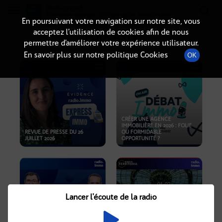
Radio-immo.fr
Premiere webradio d'information immobiliere
En poursuivant votre navigation sur notre site, vous
acceptez l’utilisation de cookies afin de nous
PODCASTS
permettre d’améliorer votre expérience utilisateur.
En savoir plus sur notre politique Cookies
OK
CRÉER UNE AGENCE
IMMOBILIÈRE EN 2026 : FOLIE
REVUE DE PRESSE DU 26
OU FORMIDABLE
JUILLET 2026
OPPORTUNITÉ ?
Lancer l'écoute de la radio
CRISE IMMOBILIÈRE, PRIX EN
BAISSE, NOUVELLES