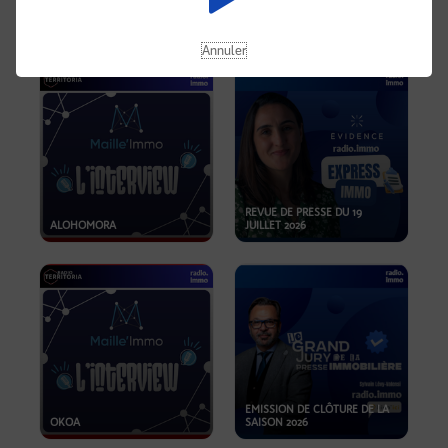
OPPORTUNITÉS… ET SI LE BON
PLAN SE TROUVAIT LÀ OÙ ON
EMISSION SPÉCIALE SIBCA
NE REGARDE PAS ASSEZ ?
2026
Annuler
REVUE DE PRESSE DU 19
ALOHOMORA
JUILLET 2026
EMISSION DE CLÔTURE DE LA
OKOA
SAISON 2026