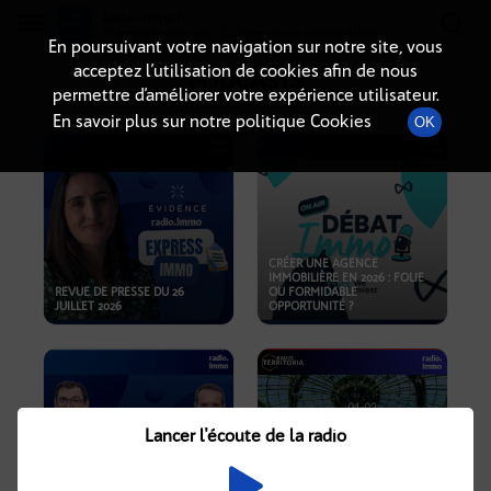
Radio-immo.fr
Premiere webradio d'information immobiliere
En poursuivant votre navigation sur notre site, vous
acceptez l’utilisation de cookies afin de nous
PODCASTS
permettre d’améliorer votre expérience utilisateur.
En savoir plus sur notre politique Cookies
OK
CRÉER UNE AGENCE
IMMOBILIÈRE EN 2026 : FOLIE
REVUE DE PRESSE DU 26
OU FORMIDABLE
JUILLET 2026
OPPORTUNITÉ ?
Lancer l'écoute de la radio
CRISE IMMOBILIÈRE, PRIX EN
BAISSE, NOUVELLES