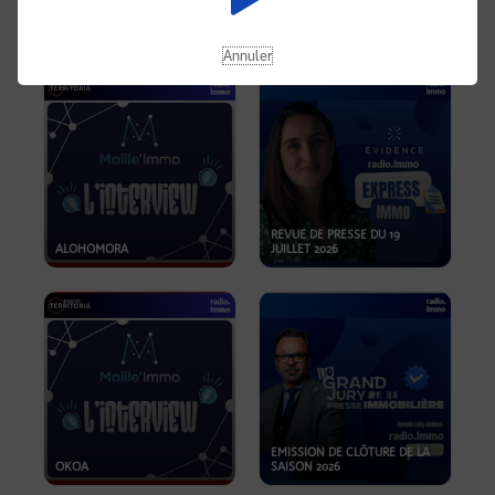
OPPORTUNITÉS… ET SI LE BON
PLAN SE TROUVAIT LÀ OÙ ON
EMISSION SPÉCIALE SIBCA
NE REGARDE PAS ASSEZ ?
2026
Annuler
REVUE DE PRESSE DU 19
ALOHOMORA
JUILLET 2026
EMISSION DE CLÔTURE DE LA
OKOA
SAISON 2026