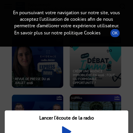
Radio-immo.fr
Premiere webradio d'information immobiliere
En poursuivant votre navigation sur notre site, vous
acceptez l’utilisation de cookies afin de nous
PODCASTS
permettre d’améliorer votre expérience utilisateur.
En savoir plus sur notre politique Cookies
OK
CRÉER UNE AGENCE
IMMOBILIÈRE EN 2026 : FOLIE
REVUE DE PRESSE DU 26
OU FORMIDABLE
JUILLET 2026
OPPORTUNITÉ ?
Lancer l'écoute de la radio
CRISE IMMOBILIÈRE, PRIX EN
BAISSE, NOUVELLES