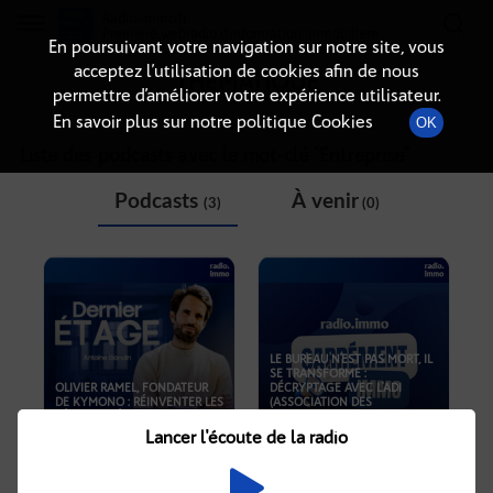
Radio-immo.fr
Premiere webradio d'information immobiliere
En poursuivant votre navigation sur notre site, vous
acceptez l’utilisation de cookies afin de nous
THÉMATIQUE
permettre d’améliorer votre expérience utilisateur.
En savoir plus sur notre politique Cookies
OK
Liste des podcasts avec le mot-clé "
Entreprise
"
Podcasts
À venir
(3)
(0)
LE BUREAU N'EST PAS MORT, IL
SE TRANSFORME :
OLIVIER RAMEL, FONDATEUR
DÉCRYPTAGE AVEC L'ADI
DE KYMONO : RÉINVENTER LES
(ASSOCIATION DES
SÉJOURS D’ÉQUIPE AVEC
DIRECTEURS IMMOBILIERS) ET
MOMOAMO
LA FRANÇAISE
Lancer l'écoute de la radio