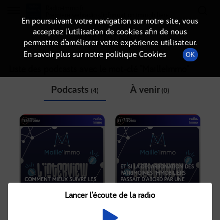
Radio-immo.fr
Premiere webradio d'information immobiliere
En poursuivant votre navigation sur notre site, vous
acceptez l’utilisation de cookies afin de nous
THÉMATIQUE
permettre d’améliorer votre expérience utilisateur.
En savoir plus sur notre politique Cookies
OK
Liste des podcasts avec le mot-clé "
MailleImmo
"
Podcasts
À venir
(4)
(0)
ET SI LA DÉCARBONATION DES
PATRIMOINES IMMOBILIERS
COMMENT MIEUX SUIVRE LES
PASSAIT D’ABORD PAR UNE
INTERVENTIONS SUR LE
MEILLEURE CONNAISSANCE
TERRAIN ?
DES BÂTIMENTS ?
Lancer l'écoute de la radio