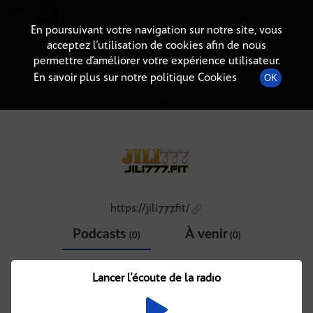
Radio-immo.fr
Premiere webradio d'information immobiliere
En poursuivant votre navigation sur notre site, vous
acceptez l’utilisation de cookies afin de nous
DÉTAIL DE L'ANIMATEUR
permettre d’améliorer votre expérience utilisateur.
En savoir plus sur notre politique Cookies
OK
JILI777 JILI777
https://jili777.fit/
Podcasts
À venir
(0)
(0)
Aucun élément disponible
Lancer l'écoute de la radio