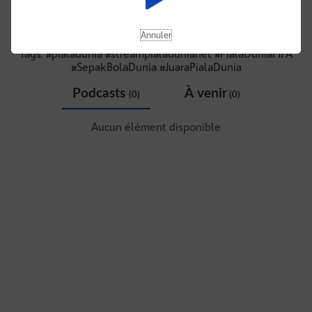
Alamat : Jl. Bisma 2 Blok G4 No.5, RT.11/RW.11, Klender,
Kec. Duren Sawit, Kota Jakarta Timur, Daerah Khusus
Ibukota Jakarta 13470, Indonesia
Annuler
Email:
streampialadunianet@gmail.com
Tags: #pialadunia #streampialadunianet #PialaDuniaFIFA
#SepakBolaDunia #JuaraPialaDunia
Podcasts
À venir
(0)
(0)
Aucun élément disponible