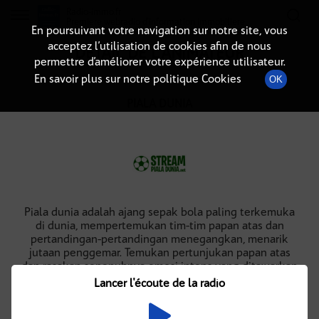
Radio-immo.fr
Premiere webradio d'information immobiliere
En poursuivant votre navigation sur notre site, vous
acceptez l’utilisation de cookies afin de nous
DÉTAIL DE L'ANIMATEUR
permettre d’améliorer votre expérience utilisateur.
En savoir plus sur notre politique Cookies
OK
PIALA DUNIA
Piala dunia adalah ajang sepak bola paling terkemuka
di dunia, mempertemukan tim-tim papan atas dan
pertandingan-pertandingan menegangkan, menarik
jutaan penggemar. Temukan pertunjukan papan atas
dan rasakan sepenuhnya emosi intens yang ditawarkan
turnamen ini.
Lancer l'écoute de la radio
Website:
https://streampialadunia.net/
Telepon: +62 812 3981 1342