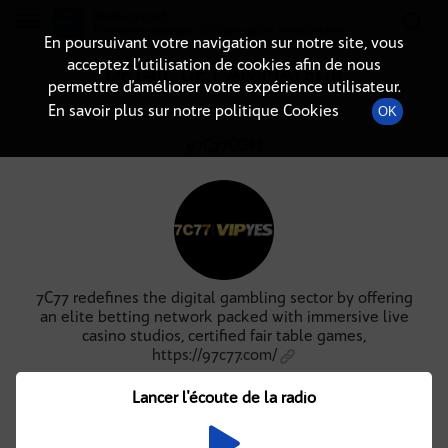
Radio-immo.fr
Premiere webradio d'information immobiliere
En poursuivant votre navigation sur notre site, vous
acceptez l’utilisation de cookies afin de nous
DÉTAIL DE L'ANIMATEUR
permettre d’améliorer votre expérience utilisateur.
En savoir plus sur notre politique Cookies
OK
97C77COM
7C77 redefines the digital gambling sector by offering
an elite betting network packed with immersive live
casino studios, certified fair table games,
https://97c77.com/
Podcasts
À venir
(0)
(0)
Lancer l'écoute de la radio
Aucun élément disponible