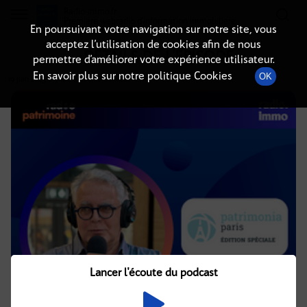
Radio-immo.fr
Premiere webradio d'information immobiliere
En poursuivant votre navigation sur notre site, vous
acceptez l’utilisation de cookies afin de nous
DÉTAILS DE L'ÉPISODE
permettre d’améliorer votre expérience utilisateur.
En savoir plus sur notre politique Cookies
OK
19 juin 2025
à 9h20
, durée : 8 minutes
Lancer l'écoute du podcast