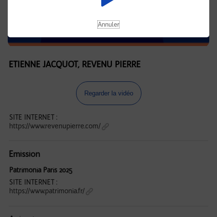
Annuler
ETIENNE JACQUOT, REVENU PIERRE
Regarder la vidéo
SITE INTERNET :
https://www.revenupierre.com/
Emission
Patrimonia Paris 2025
SITE INTERNET :
https://www.patrimonia.fr/