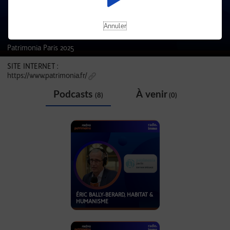
Annuler
Patrimonia Paris 2025
SITE INTERNET :
https://www.patrimonia.fr/
Podcasts
À venir
(8)
(0)
ÉRIC BALLY-BERARD, HABITAT &
HUMANISME