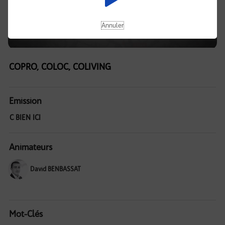
Annuler
COPRO, COLOC, COLIVING
Emission
C BIEN ICI
Animateurs
David BENBASSAT
Mot-Clés