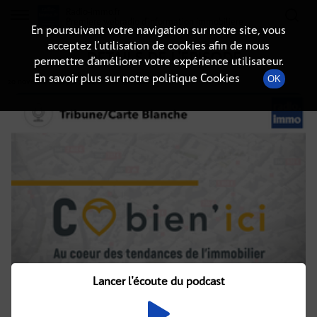
Radio-immo.fr
Premiere webradio d'information immobiliere
En poursuivant votre navigation sur notre site, vous
acceptez l’utilisation de cookies afin de nous
DÉTAILS DE L'ÉPISODE
permettre d’améliorer votre expérience utilisateur.
En savoir plus sur notre politique Cookies
OK
20 novembre 2019
à 7h00
, durée : 2 minutes
Lancer l'écoute du podcast