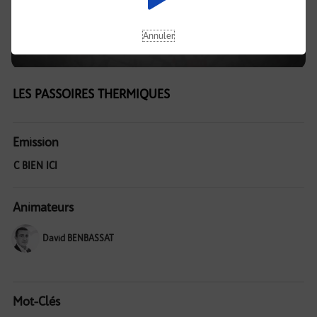
Annuler
LES PASSOIRES THERMIQUES
Emission
C BIEN ICI
Animateurs
David BENBASSAT
Mot-Clés