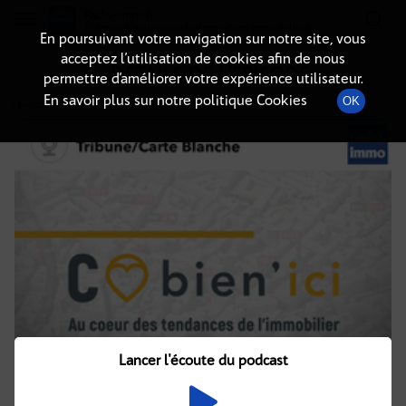
Radio-immo.fr
Premiere webradio d'information immobiliere
En poursuivant votre navigation sur notre site, vous
acceptez l’utilisation de cookies afin de nous
DÉTAILS DE L'ÉPISODE
permettre d’améliorer votre expérience utilisateur.
En savoir plus sur notre politique Cookies
OK
7 juillet 2021
à 13h49
, durée : 2 minutes
Lancer l'écoute du podcast