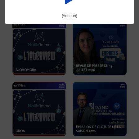
OPPORTUNITÉS… ET SI LE BON
PLAN SE TROUVAIT LÀ OÙ ON
EMISSION SPÉCIALE SIBCA
NE REGARDE PAS ASSEZ ?
2026
Annuler
REVUE DE PRESSE DU 19
ALOHOMORA
JUILLET 2026
EMISSION DE CLÔTURE DE LA
OKOA
SAISON 2026