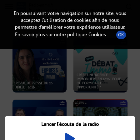
Radio-immo.fr
Premiere webradio d'information immobiliere
En poursuivant votre navigation sur notre site, vous
acceptez l’utilisation de cookies afin de nous
PODCASTS
permettre d’améliorer votre expérience utilisateur.
En savoir plus sur notre politique Cookies
OK
CRÉER UNE AGENCE
IMMOBILIÈRE EN 2026 : FOLIE
REVUE DE PRESSE DU 26
OU FORMIDABLE
JUILLET 2026
OPPORTUNITÉ ?
Lancer l'écoute de la radio
CRISE IMMOBILIÈRE, PRIX EN
BAISSE, NOUVELLES