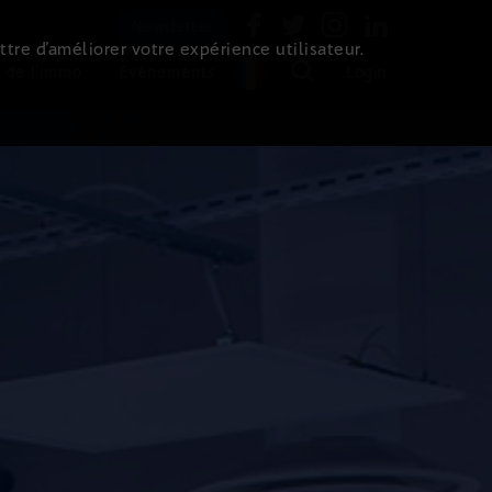
Newsletter
ttre d’améliorer votre expérience utilisateur.
 de l'immo
Evénements
Login