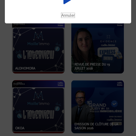
OPPORTUNITÉS… ET SI LE BON
PLAN SE TROUVAIT LÀ OÙ ON
EMISSION SPÉCIALE SIBCA
NE REGARDE PAS ASSEZ ?
2026
Annuler
REVUE DE PRESSE DU 19
ALOHOMORA
JUILLET 2026
EMISSION DE CLÔTURE DE LA
OKOA
SAISON 2026