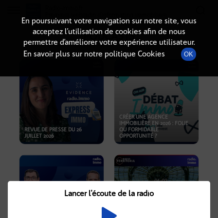
Radio-immo.fr
Premiere webradio d'information immobiliere
En poursuivant votre navigation sur notre site, vous
acceptez l’utilisation de cookies afin de nous
PODCASTS
permettre d’améliorer votre expérience utilisateur.
En savoir plus sur notre politique Cookies
OK
CRÉER UNE AGENCE
IMMOBILIÈRE EN 2026 : FOLIE
REVUE DE PRESSE DU 26
OU FORMIDABLE
JUILLET 2026
OPPORTUNITÉ ?
Lancer l'écoute de la radio
CRISE IMMOBILIÈRE, PRIX EN
BAISSE, NOUVELLES